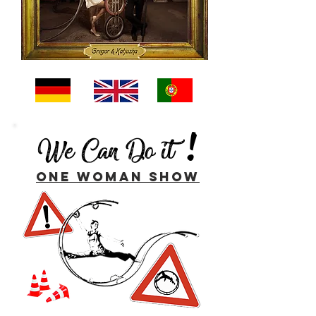
!
t
We Can
Do i
one Woman show